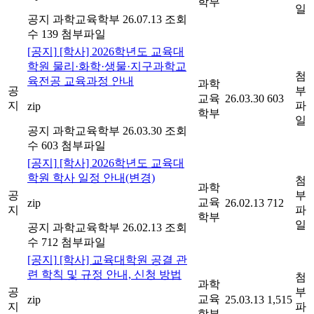
학부
일
공지
과학교육학부
26.07.13
조회
수 139
첨부파일
[공지]
[학사] 2026학년도 교육대
학원 물리·화학·생물·지구과학교
첨
육전공 교육과정 안내
과학
공
부
교육
26.03.30
603
지
파
zip
학부
일
공지
과학교육학부
26.03.30
조회
수 603
첨부파일
[공지]
[학사] 2026학년도 교육대
학원 학사 일정 안내(변경)
첨
과학
공
부
교육
zip
26.02.13
712
지
파
학부
일
공지
과학교육학부
26.02.13
조회
수 712
첨부파일
[공지]
[학사] 교육대학원 공결 관
련 학칙 및 규정 안내, 신청 방법
첨
과학
공
부
교육
zip
25.03.13
1,515
지
파
학부