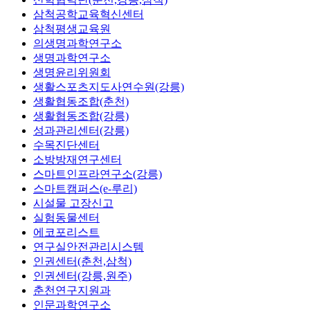
삼척공학교육혁신센터
삼척평생교육원
의생명과학연구소
생명과학연구소
생명윤리위원회
생활스포츠지도사연수원(강릉)
생활협동조합(춘천)
생활협동조합(강릉)
성과관리센터(강릉)
수목진단센터
소방방재연구센터
스마트인프라연구소(강릉)
스마트캠퍼스(e-루리)
시설물 고장신고
실험동물센터
에코포리스트
연구실안전관리시스템
인권센터(춘천,삼척)
인권센터(강릉,원주)
춘천연구지원과
인문과학연구소