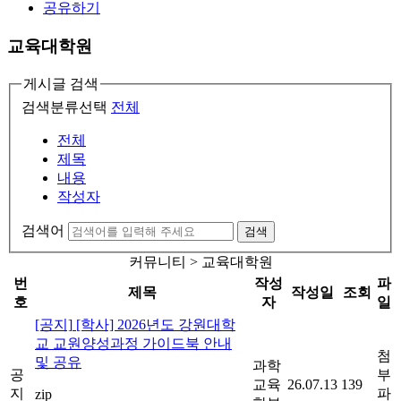
공유하기
교육대학원
게시글 검색
검색분류선택
전체
전체
제목
내용
작성자
검색어
검색
커뮤니티 > 교육대학원
번
작성
파
제목
작성일
조회
호
자
일
[공지]
[학사] 2026년도 강원대학
교 교원양성과정 가이드북 안내
첨
및 공유
과학
공
부
교육
26.07.13
139
지
파
zip