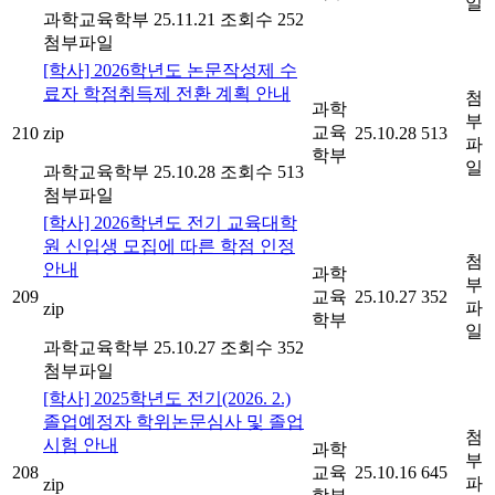
일
과학교육학부
25.11.21
조회수 252
첨부파일
[학사] 2026학년도 논문작성제 수
료자 학점취득제 전환 계획 안내
첨
과학
부
교육
210
zip
25.10.28
513
파
학부
일
과학교육학부
25.10.28
조회수 513
첨부파일
[학사] 2026학년도 전기 교육대학
원 신입생 모집에 따른 학점 인정
첨
안내
과학
부
209
교육
25.10.27
352
파
zip
학부
일
과학교육학부
25.10.27
조회수 352
첨부파일
[학사] 2025학년도 전기(2026. 2.)
졸업예정자 학위논문심사 및 졸업
첨
시험 안내
과학
부
208
교육
25.10.16
645
파
zip