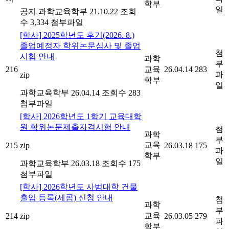
학부
일
공지
과학교육학부
21.10.22
조회
수 3,334
첨부파일
[학사] 2025학년도 후기(2026. 8.)
졸업예정자 학위논문심사 및 졸업
첨
시험 안내
과학
부
216
교육
26.04.14
283
파
zip
학부
일
과학교육학부
26.04.14
조회수 283
첨부파일
[학사] 2026학년도 1학기 교육대학
원 학위논문제출자격시험 안내
첨
과학
부
교육
215
zip
26.03.18
175
파
학부
일
과학교육학부
26.03.18
조회수 175
첨부파일
[학사] 2026학년도 사범대학 건물
출입 등록(세콤) 신청 안내
첨
과학
부
교육
214
zip
26.03.05
279
파
학부