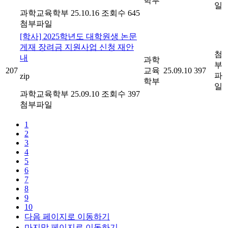
학부
일
과학교육학부
25.10.16
조회수 645
첨부파일
[학사] 2025학년도 대학원생 논문
게재 장려금 지원사업 신청 재안
첨
내
과학
부
207
교육
25.09.10
397
파
zip
학부
일
과학교육학부
25.09.10
조회수 397
첨부파일
1
2
3
4
5
6
7
8
9
10
다음 페이지로 이동하기
마지막 페이지로 이동하기