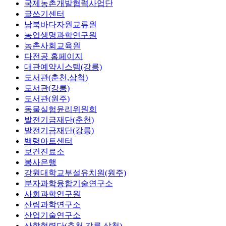
국제농촌개발협력사업단
글쓰기센터
남북바다자원교류원
농업생명과학연구원
농촌사회교육원
다전공 홈페이지
대관예약시스템(강릉)
도서관(춘천,삼척)
도서관(강릉)
도서관(원주)
동물실험윤리위원회
발전기금재단(춘천)
발전기금재단(강릉)
백령아트센터
보건진료소
봉사은행
강원대학교부설유치원(원주)
분자과학융합기술연구소
사회과학연구원
산림과학연구소
산업기술연구소
산학협력단(춘천,강릉,삼척)