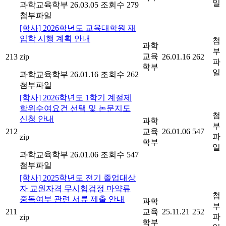
일
과학교육학부
26.03.05
조회수 279
첨부파일
[학사] 2026학년도 교육대학원 재
입학 시행 계획 안내
첨
과학
부
교육
213
zip
26.01.16
262
파
학부
일
과학교육학부
26.01.16
조회수 262
첨부파일
[학사] 2026학년도 1학기 계절제
학위수여요건 선택 및 논문지도
첨
신청 안내
과학
부
212
교육
26.01.06
547
파
zip
학부
일
과학교육학부
26.01.06
조회수 547
첨부파일
[학사] 2025학년도 전기 졸업대상
자 교원자격 무시험검정 마약류
첨
중독여부 관련 서류 제출 안내
과학
부
211
교육
25.11.21
252
파
zip
학부