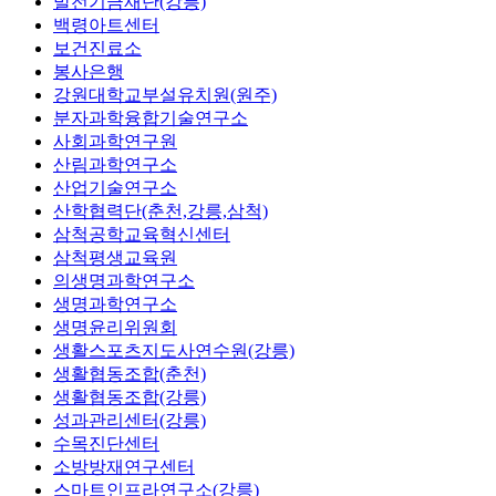
발전기금재단(강릉)
백령아트센터
보건진료소
봉사은행
강원대학교부설유치원(원주)
분자과학융합기술연구소
사회과학연구원
산림과학연구소
산업기술연구소
산학협력단(춘천,강릉,삼척)
삼척공학교육혁신센터
삼척평생교육원
의생명과학연구소
생명과학연구소
생명윤리위원회
생활스포츠지도사연수원(강릉)
생활협동조합(춘천)
생활협동조합(강릉)
성과관리센터(강릉)
수목진단센터
소방방재연구센터
스마트인프라연구소(강릉)