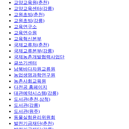
교양교육원(춘천)
교양교육센터(강릉)
교원초빙(춘천)
교원초빙(강릉)
교육연구소
교육연수원
교육혁신본부
국제교류처(춘천)
국제교류본부(강릉)
국제농촌개발협력사업단
글쓰기센터
남북바다자원교류원
농업생명과학연구원
농촌사회교육원
다전공 홈페이지
대관예약시스템(강릉)
도서관(춘천,삼척)
도서관(강릉)
도서관(원주)
동물실험윤리위원회
발전기금재단(춘천)